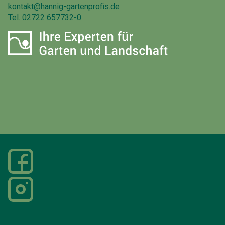
kontakt@hannig-gartenprofis.de
Tel.
02722 657732-0