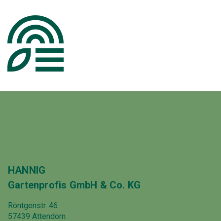
HANNIG
Gartenprofis GmbH & Co. KG
Röntgenstr. 46
57439 Attendorn